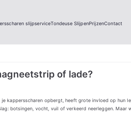
rsscharen slijpservice
Tondeuse Slijpen
Prijzen
Contact
magneetstrip of lade?
e je kappersscharen opbergt, heeft grote invloed op hun l
opslag: botsingen, vocht, vuil of verkeerd neerleggen. Maa