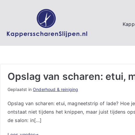
Ga
naar
de
Kappe
inhoud
Opslag van scharen: etui, 
Geplaatst in
Onderhoud & reiniging
Opslag van scharen: etui, magneetstrip of lade? Hoe j
ontstaat niet tijdens het knippen, maar juist tijdens 
de salon: in[…]
Lees verder