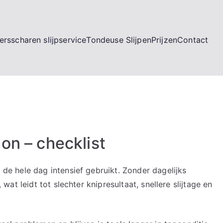
rsscharen slijpservice
Tondeuse Slijpen
Prijzen
Contact
on – checklist
e hele dag intensief gebruikt. Zonder dagelijks
at leidt tot slechter knipresultaat, snellere slijtage en