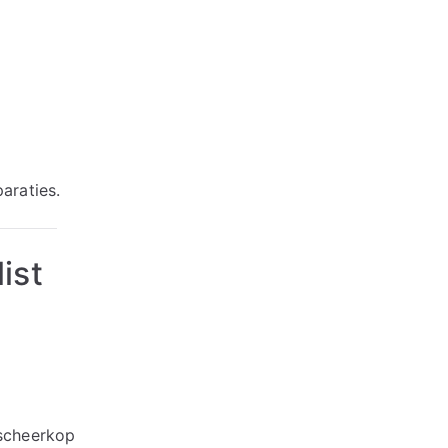
araties.
ist
 scheerkop