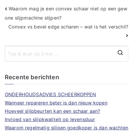
Bericht
Waarom mag je een convex schaar niet op een gew
one slijpmachine slijpen?
navigatie
Convex vs bevel edge scharen – wat is het verschil?
Z
o
e
Recente berichten
k
n
ONDERHOUDSADVIES SCHEERKOPPEN
a
Wanneer repareren beter is dan nieuw kopen
a
Hoeveel slijpbeurten kan een schaar aan?
r
Invloed van slijpkwaliteit op levensduur
:
Waarom regelmatig slijpen goedkoper is dan wachten