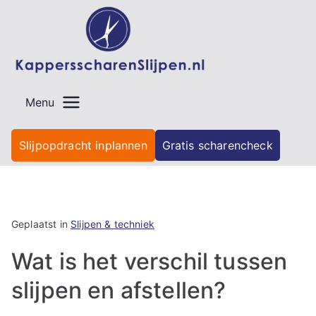
Ga
naar
de
inhoud
Menu
Slijpopdracht inplannen
Gratis scharencheck
Geplaatst in
Slijpen & techniek
Wat is het verschil tussen
slijpen en afstellen?