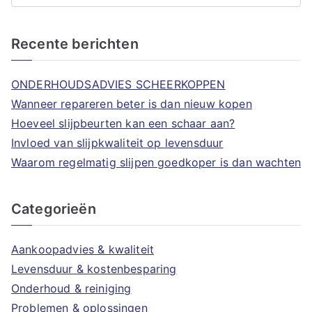
o
e
Recente berichten
k
n
ONDERHOUDSADVIES SCHEERKOPPEN
a
Wanneer repareren beter is dan nieuw kopen
a
Hoeveel slijpbeurten kan een schaar aan?
r
Invloed van slijpkwaliteit op levensduur
:
Waarom regelmatig slijpen goedkoper is dan wachten
Categorieën
Aankoopadvies & kwaliteit
Levensduur & kostenbesparing
Onderhoud & reiniging
Problemen & oplossingen