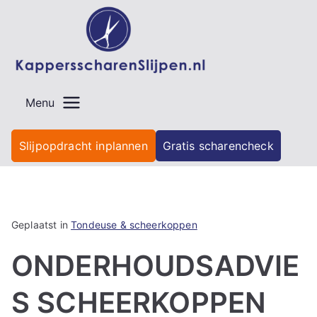
Ga
naar
de
inhoud
Menu
Slijpopdracht inplannen
Gratis scharencheck
Geplaatst in
Tondeuse & scheerkoppen
ONDERHOUDSADVIE
S SCHEERKOPPEN